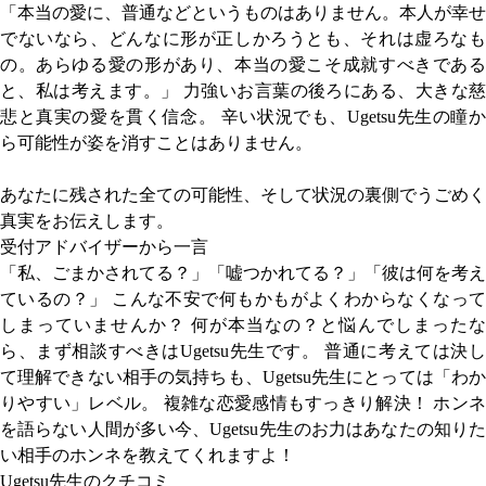
「本当の愛に、普通などというものはありません。本人が幸せ
でないなら、どんなに形が正しかろうとも、それは虚ろなも
の。あらゆる愛の形があり、本当の愛こそ成就すべきである
と、私は考えます。」 力強いお言葉の後ろにある、大きな慈
悲と真実の愛を貫く信念。 辛い状況でも、Ugetsu先生の瞳か
ら可能性が姿を消すことはありません。
あなたに残された全ての可能性、そして状況の裏側でうごめく
真実をお伝えします。
受付アドバイザーから一言
「私、ごまかされてる？」「嘘つかれてる？」「彼は何を考え
ているの？」 こんな不安で何もかもがよくわからなくなって
しまっていませんか？ 何が本当なの？と悩んでしまったな
ら、まず相談すべきはUgetsu先生です。 普通に考えては決し
て理解できない相手の気持ちも、Ugetsu先生にとっては「わか
りやすい」レベル。 複雑な恋愛感情もすっきり解決！ ホンネ
を語らない人間が多い今、Ugetsu先生のお力はあなたの知りた
い相手のホンネを教えてくれますよ！
Ugetsu先生のクチコミ