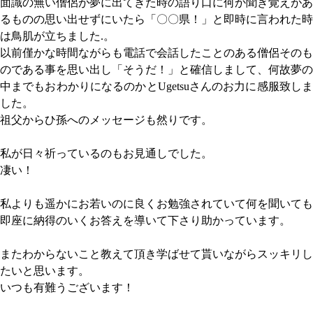
面識の無い僧侶が夢に出てきた時の語り口に何か聞き覚えがあ
るものの思い出せずにいたら「〇〇県！」と即時に言われた時
は鳥肌が立ちました.。
以前僅かな時間ながらも電話で会話したことのある僧侶そのも
のである事を思い出し「そうだ！」と確信しまして、何故夢の
中までもおわかりになるのかとUgetsuさんのお力に感服致しま
した。
祖父からひ孫へのメッセージも然りです。
私が日々祈っているのもお見通しでした。
凄い！
私よりも遥かにお若いのに良くお勉強されていて何を聞いても
即座に納得のいくお答えを導いて下さり助かっています。
またわからないこと教えて頂き学ばせて貰いながらスッキリし
たいと思います。
いつも有難うございます！