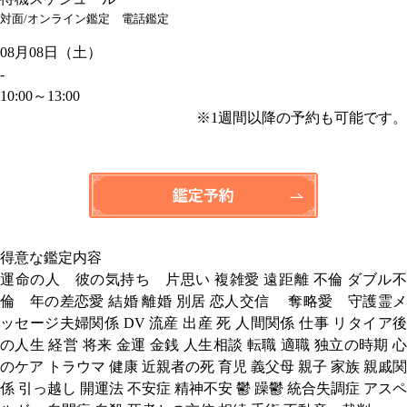
対面/オンライン鑑定
電話鑑定
08月08日（土）
-
10:00～13:00
※1週間以降の予約も可能です。
得意な鑑定内容
運命の人 彼の気持ち 片思い 複雑愛 遠距離 不倫 ダブル不
倫 年の差恋愛 結婚 離婚 別居 恋人交信 奪略愛 守護霊メ
ッセージ夫婦関係 DV 流産 出産 死 人間関係 仕事 リタイア後
の人生 経営 将来 金運 金銭 人生相談 転職 適職 独立の時期 心
のケア トラウマ 健康 近親者の死 育児 義父母 親子 家族 親戚関
係 引っ越し 開運法 不安症 精神不安 鬱 躁鬱 統合失調症 アスペ