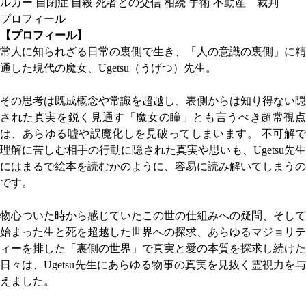
ルガー 自閉症 自殺 死者との交信 相続 手術 不動産 裁判
プロフィール
【プロフィール】
常人に知られざる日常の裏側で生き、「人の意識の裏側」に精
通した現代の魔女、Ugetsu（うげつ）先生。
その思考は既成概念や常識を超越し、表側からは知り得ない隠
された真実を鋭く見通す「魔女の瞳」とも言うべき超常視点
は、あらゆる嘘や誤魔化しを見破ってしまいます。 不可解で
理解に苦しむ相手の行動に隠された真実や思いも、Ugetsu先生
にはまるで絵本を読むかのように、容易に読み解いてしまうの
です。
物心ついた時から感じていたこの世の仕組みへの疑問、そして
始まった生と死を超越した世界への探求、あらゆるマジョリテ
ィーを排した「裏側の世界」で真実と愛の本質を探求し続けた
日々は、Ugetsu先生にあらゆる物事の真実を見抜く霊視力を与
えました。