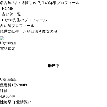
名古屋の占い師Ugetsu先生の詳細プロフィール
HOME
占い師一覧
Ugetsu先生のプロフィール
占い師プロフィール
現世に転生した慈悲深き魔女の魂
Ugetsu
先生
電話鑑定
離席中
Ugetsu
先生
鑑定料
1分/280Pt
評価
4.9
504件
性格
早口 愛情深い