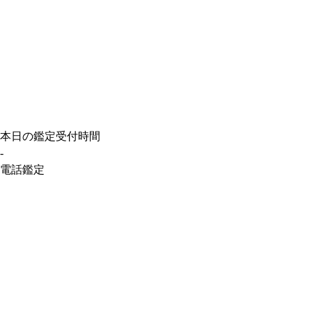
本日の鑑定受付時間
-
電話鑑定