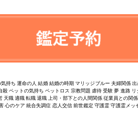
の気持ち 運命の人 結婚 結婚の時期 マリッジブルー 夫婦関係 出
自殺 ペットの気持ち ペットロス 宗教問題 虐待 受験 夢 進路 
経営 天職 適職 転職 退職 上司・部下との人間関係 従業員との関係
害 心のケア 統合失調症 恋人交信 前世鑑定 守護霊 守護霊メッ