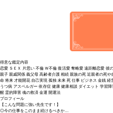
得意な鑑定内容
恋愛 ＳＥＸ 片思い 不倫 Ｗ不倫 復活愛 奪略愛 遠距離恋愛 彼
親子 親戚関係 義父母 高齢者介護 相続 親族の死 近親者の死や
命 将来 才能開花 自己実現 孤独 未来 死 仕事 ビジネス 金銭 
うつ病 アスペルガー 依存症 健康 健康相談 ダイエット 学習障
醒 霊的障害 魂の救済 金運 開運法
プロフィール
【こんな問題に強い先生です！】
◎今の仕事をこのまま続けるべきか…