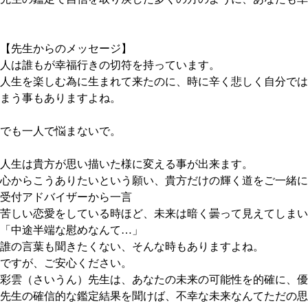
【先生からのメッセージ】
人は誰もが幸福行きの切符を持っています。
人生を楽しむ為に生まれて来たのに、時に辛く悲しく自分では
まう事もありますよね。
でも一人で悩まないで。
人生は貴方が思い描いた様に変える事が出来ます。
心からこうありたいという願い、貴方だけの輝く道をご一緒に
受付アドバイザーから一言
苦しい恋愛をしている時ほど、未来は暗く曇って見えてしまい
「中途半端な慰めなんて…」
誰の言葉も聞きたくない、そんな時もありますよね。
ですが、ご安心ください。
彩雲（さいうん）先生は、あなたの未来の可能性を的確に、優
先生の確信的な鑑定結果を聞けば、不幸な未来なんてただの思