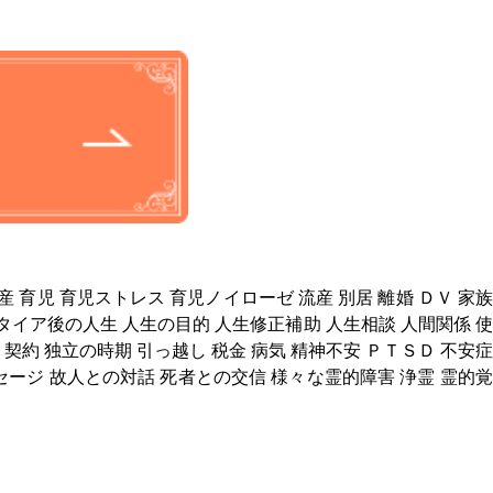
産 育児 育児ストレス 育児ノイローゼ 流産 別居 離婚 ＤＶ 家族
リタイア後の人生 人生の目的 人生修正補助 人生相談 人間関係 使
 契約 独立の時期 引っ越し 税金 病気 精神不安 ＰＴＳＤ 不安症
セージ 故人との対話 死者との交信 様々な霊的障害 浄霊 霊的覚