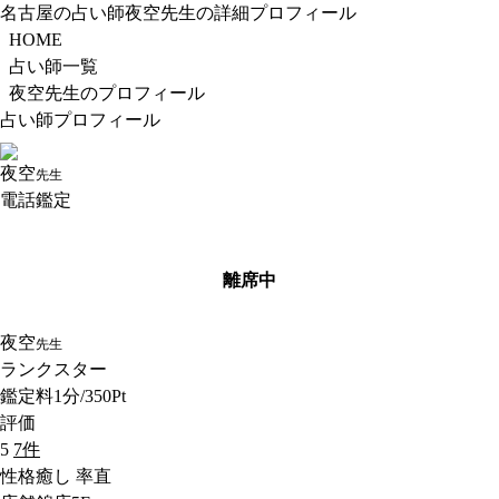
名古屋の占い師夜空先生の詳細プロフィール
HOME
占い師一覧
夜空先生のプロフィール
占い師プロフィール
夜空
先生
電話鑑定
離席中
夜空
先生
ランク
スター
鑑定料
1分/350Pt
評価
5
7件
性格
癒し 率直