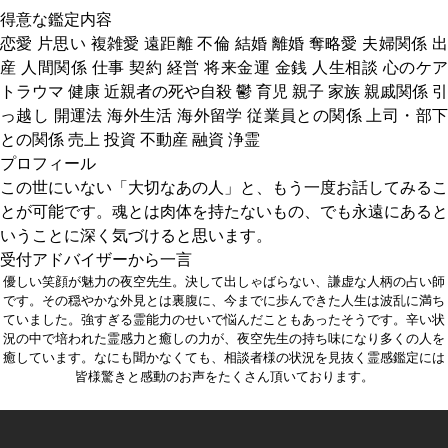
得意な鑑定内容
恋愛 片思い 複雑愛 遠距離 不倫 結婚 離婚 奪略愛 夫婦関係 出
産 人間関係 仕事 契約 経営 将来金運 金銭 人生相談 心のケア
トラウマ 健康 近親者の死や自殺 鬱 育児 親子 家族 親戚関係 引
っ越し 開運法 海外生活 海外留学 従業員との関係 上司・部下
との関係 売上 投資 不動産 融資 浄霊
プロフィール
この世にいない「大切なあの人」と、もう一度お話してみるこ
とが可能です。魂とは肉体を持たないもの、でも永遠にあると
いうことに深く気づけると思います。
受付アドバイザーから一言
優しい笑顔が魅力の夜空先生。決して出しゃばらない、謙虚な人柄の占い師
です。その穏やかな外見とは裏腹に、今までに歩んできた人生は波乱に満ち
ていました。強すぎる霊能力のせいで悩んだこともあったそうです。辛い状
況の中で培われた霊感力と癒しの力が、夜空先生の持ち味になり多くの人を
癒しています。なにも聞かなくても、相談者様の状況を見抜く霊感鑑定には
皆様驚きと感動のお声をたくさん頂いております。