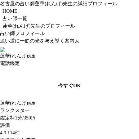
名古屋の占い師蓮華(れんげ)先生の詳細プロフィール
HOME
占い師一覧
蓮華(れんげ)先生のプロフィール
占い師プロフィール
迷い道に一筋の光を与え導く案内人
蓮華(れんげ)
先生
電話鑑定
今すぐOK
蓮華(れんげ)
先生
ランク
スター
鑑定料
1分/350Pt
評価
4.9
114件