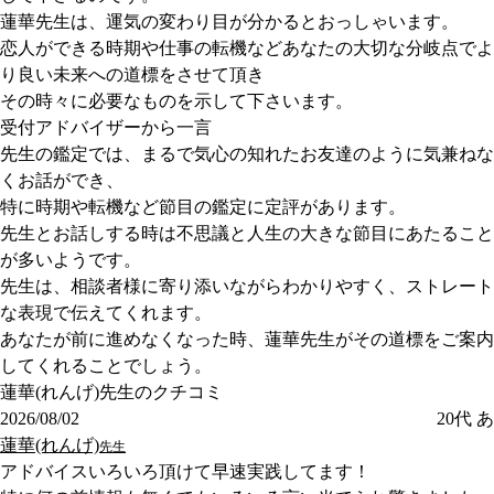
蓮華先生は、運気の変わり目が分かるとおっしゃいます。
恋人ができる時期や仕事の転機などあなたの大切な分岐点でよ
り良い未来への道標をさせて頂き
その時々に必要なものを示して下さいます。
受付アドバイザーから一言
先生の鑑定では、まるで気心の知れたお友達のように気兼ねな
くお話ができ、
特に時期や転機など節目の鑑定に定評があります。
先生とお話しする時は不思議と人生の大きな節目にあたること
が多いようです。
先生は、相談者様に寄り添いながらわかりやすく、ストレート
な表現で伝えてくれます。
あなたが前に進めなくなった時、蓮華先生がその道標をご案内
してくれることでしょう。
蓮華(れんげ)先生のクチコミ
2026/08/02
20代
あ
蓮華(れんげ)
先生
アドバイスいろいろ頂けて早速実践してます！