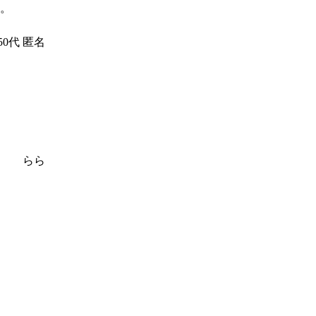
。
50代
匿名
らら