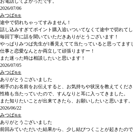
お電話してよかったです。
2026/07/06
みつば
先生
途中で切れちゃってすみません！
話し込みすぎてポイント購入追いついてなくて途中で切れてしま
毎回丁寧に話を聞いていただきありがとうございます！
やっぱりみつば先生が1番見えてて当たっていると思ってます
仕事と恋愛なんとか両立して頑張りますー！
また迷った時は相談したいと思います！
2026/07/05
みつば
先生
ありがとうございました
相手のお名前をお伝えすると、お気持ちや状況を教えてくださ
性格も当たっていたので、すんなりと耳に入ってきました。
また知りたいことが出来てきたら、お願いしたいと思います。
2026/06/22
みつば
先生
ありがとうございました
前回みていただいた結果から、少し結びつくことが起きたので