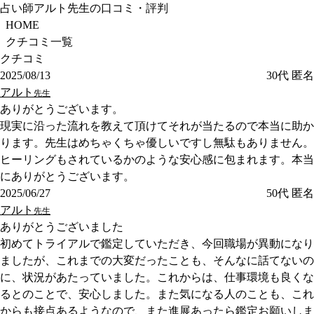
占い師アルト先生の口コミ・評判
HOME
クチコミ一覧
クチコミ
2025/08/13
30代
匿名
アルト
先生
ありがとうございます。
現実に沿った流れを教えて頂けてそれが当たるので本当に助か
ります。先生はめちゃくちゃ優しいですし無駄もありません。
ヒーリングもされているかのような安心感に包まれます。本当
にありがとうございます。
2025/06/27
50代
匿名
アルト
先生
ありがとうございました
初めてトライアルで鑑定していただき、今回職場が異動になり
ましたが、これまでの大変だったことも、そんなに話てないの
に、状況があたっていました。これからは、仕事環境も良くな
るとのことで、安心しました。また気になる人のことも、これ
からも接点あるようなので、また進展あったら鑑定お願いしま