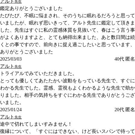
アルト
先生
鑑定ありがとうございました
たびたび、不眠に悩まされ、そのうちに眠れるだろうと思って
いましたが、眠れず思いきって、アルト先生に鑑定して頂きま
した、先生はすぐに私の霊感体質を見抜いて、春はこう言う事
がよくありますよと、とても納得出来ました、あと数日間は続
くとの事ですので、前向きに捉え過ごしたいと思っています、
ありがとうございました
2025/03/03
40代
匿名
アルト
先生
トライアルでみていただきました。
とっても優しくてあたたかい波動をもっている先生で、すぐに
わかる先生でした。霊感、霊視もよくわかるような先生で助か
りました。相手の気持ちをすぐにわかる先生でありがとうござ
いました。
2025/01/24
20代
匿名
アルト
先生
途中で切れてしまいすみません！
復縁について、「すぐにはできない、けど長いスパンで待って