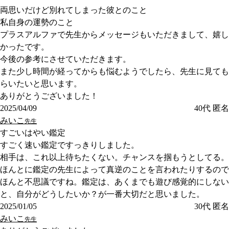
両思いだけど別れてしまった彼とのこと
私自身の運勢のこと
プラスアルファで先生からメッセージもいただきまして、嬉し
かったです。
今後の参考にさせていただきます。
また少し時間が経ってからも悩むようでしたら、先生に見ても
らいたいと思います。
ありがとうございました！
2025/04/09
40代
匿名
みいこ
先生
すごいはやい鑑定
すごく速い鑑定ですっきりしました。
相手は、これ以上待ちたくない。チャンスを掴もうとしてる。
ほんとに鑑定の先生によって真逆のことを言われたりするので
ほんと不思議ですね。鑑定は、あくまでも遊び感覚的にしない
と、自分がどうしたいか？が一番大切だと思いました。
2025/01/05
30代
匿名
みいこ
先生