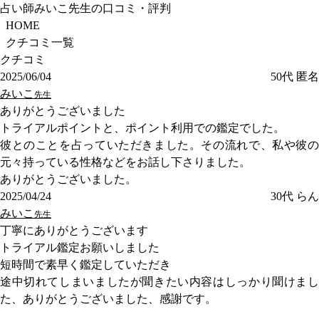
占い師みいこ先生の口コミ・評判
HOME
クチコミ一覧
クチコミ
2025/06/04
50代
匿名
みいこ
先生
ありがとうございました
トライアルポイントと、ポイント利用での鑑定でした。
彼とのことを占っていただきました。その流れで、私や彼の
元々持っている性格などをお話し下さりました。
ありがとうございました。
2025/04/24
30代
らん
みいこ
先生
丁寧にありがとうございます
トライアル鑑定お願いしました
短時間で素早く鑑定していただき
途中切れてしまいましたが聞きたい内容はしっかり聞けまし
た、ありがとうございました、感謝です。