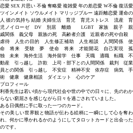
恋愛 SEX 片思い 不倫 奪略愛 複雑愛 年の差恋愛 W不倫 復活愛
ツインメイト ソウルメイト マリッジブルー 遠距離恋愛 運命の
人 彼の気持ち 結婚 夫婦生活 育児 育児ストレス 流産 育
児ノイローゼ DV 別居 離婚 LGBT 家族 親子 親
戚関係 義父母 親族の死 高齢者介護 近親者の死や自殺
虐待 人生の目的 人生修正補助 人生相談 人間関係 使
命 将来 受験 夢 使命 将来 才能開花 自己実現 孤
独 未来 海外生活 海外留学 仕事 天職 適職 転職 不
動産 引っ越し 詐欺 上司・部下との人間関係 裁判 従業
員との関係 引っ越し 不安症 精神不安 依存症 病気 手
術 健康 健康相談 ダイエット 心のケア
プロフィール
利香先生は若い頃から現代社会や世の中での日々に、先のわか
らない窮屈さを感じながら日々を過ごされていました。
ある日偶然に手に取った一つのカード。
その美しい世界観と物語が伝わる絵柄に一瞬にして心を奪わ
れ、何かに導かれるかのようにしてタロットカードと出会った
のです。