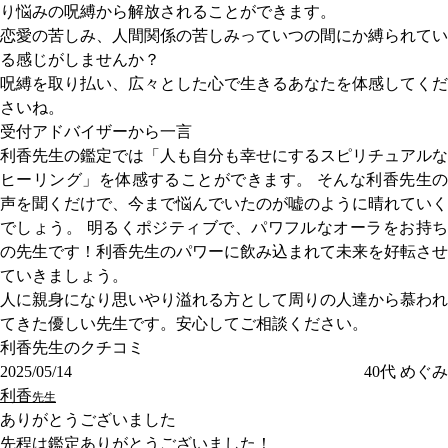
り悩みの呪縛から解放されることができます。
恋愛の苦しみ、人間関係の苦しみっていつの間にか縛られてい
る感じがしませんか？
呪縛を取り払い、広々とした心で生きるあなたを体感してくだ
さいね。
受付アドバイザーから一言
利香先生の鑑定では「人も自分も幸せにするスピリチュアルな
ヒーリング」を体感することができます。 そんな利香先生の
声を聞くだけで、今まで悩んでいたのが嘘のように晴れていく
でしょう。 明るくポジティブで、パワフルなオーラをお持ち
の先生です！利香先生のパワーに飲み込まれて未来を好転させ
ていきましょう。
人に親身になり思いやり溢れる方として周りの人達から慕われ
てきた優しい先生です。安心してご相談ください。
利香先生のクチコミ
2025/05/14
40代
めぐみ
利香
先生
ありがとうございました
先程は鑑定ありがとうございました！