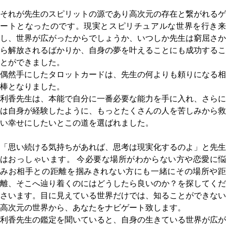
それが先生のスピリットの源であり高次元の存在と繋がれるゲ
ートとなったのです。現実とスピリチュアルな世界を行き来
し、世界が広がったからでしょうか、いつしか先生は窮屈さか
ら解放されるばかりか、自身の夢を叶えることにも成功するこ
とができました。
偶然手にしたタロットカードは、先生の何よりも頼りになる相
棒となりました。
利香先生は、本能で自分に一番必要な能力を手に入れ、さらに
は自身が経験したように、もっとたくさんの人を苦しみから救
い幸せにしたいとこの道を選ばれました。
「思い続ける気持ちがあれば、思考は現実化するのよ」と先生
はおっしゃいます。 今必要な場所がわからない方や恋愛に悩
みお相手との距離を掴みきれない方にも一緒にその場所や距
離、そこへ辿り着くのにはどうしたら良いのか？を探してくだ
さいます。目に見えている世界だけでは、知ることができない
高次元の世界から、あなたをナビゲート致します。
利香先生の鑑定を聞いていると、自身の生きている世界が広が