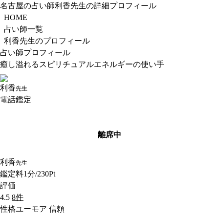
名古屋の占い師利香先生の詳細プロフィール
HOME
占い師一覧
利香先生のプロフィール
占い師プロフィール
癒し溢れるスピリチュアルエネルギーの使い手
利香
先生
電話鑑定
離席中
利香
先生
鑑定料
1分/230Pt
評価
4.5
8件
性格
ユーモア 信頼