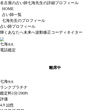
名古屋の占い師七海先生の詳細プロフィール
HOME
占い師一覧
七海先生のプロフィール
占い師プロフィール
輝くあなたへ未来へ波動修正コーディネイター
七海
先生
電話鑑定
離席中
七海
先生
ランク
プラチナ
鑑定料
1分/290Pt
評価
4.9
10件