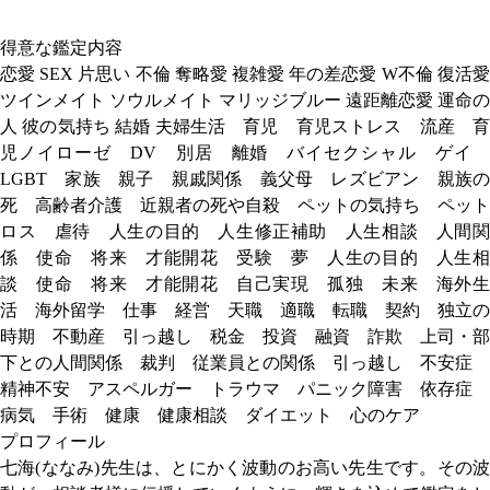
得意な鑑定内容
恋愛 SEX 片思い 不倫 奪略愛 複雑愛 年の差恋愛 W不倫 復活愛
ツインメイト ソウルメイト マリッジブルー 遠距離恋愛 運命の
人 彼の気持ち 結婚 夫婦生活 育児 育児ストレス 流産 育
児ノイローゼ DV 別居 離婚 バイセクシャル ゲイ
LGBT 家族 親子 親戚関係 義父母 レズビアン 親族の
死 高齢者介護 近親者の死や自殺 ペットの気持ち ペット
ロス 虐待 人生の目的 人生修正補助 人生相談 人間関
係 使命 将来 才能開花 受験 夢 人生の目的 人生相
談 使命 将来 才能開花 自己実現 孤独 未来 海外生
活 海外留学 仕事 経営 天職 適職 転職 契約 独立の
時期 不動産 引っ越し 税金 投資 融資 詐欺 上司・部
下との人間関係 裁判 従業員との関係 引っ越し 不安症
精神不安 アスペルガー トラウマ パニック障害 依存症
病気 手術 健康 健康相談 ダイエット 心のケア
プロフィール
七海(ななみ)先生は、とにかく波動のお高い先生です。その波