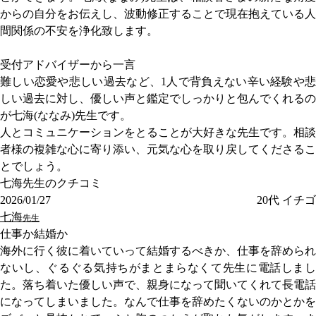
からの自分をお伝えし、波動修正することで現在抱えている人
間関係の不安を浄化致します。
受付アドバイザーから一言
難しい恋愛や悲しい過去など、1人で背負えない辛い経験や悲
しい過去に対し、優しい声と鑑定でしっかりと包んでくれるの
が七海(ななみ)先生です。
人とコミュニケーションをとることが大好きな先生です。相談
者様の複雑な心に寄り添い、元気な心を取り戻してくださるこ
とでしょう。
七海先生のクチコミ
2026/01/27
20代
イチゴ
七海
先生
仕事か結婚か
海外に行く彼に着いていって結婚するべきか、仕事を辞められ
ないし、ぐるぐる気持ちがまとまらなくて先生に電話しまし
た。落ち着いた優しい声で、親身になって聞いてくれて長電話
になってしまいました。なんで仕事を辞めたくないのかとかを