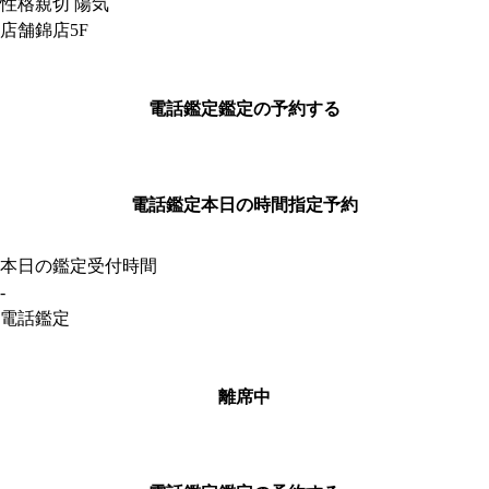
性格
親切 陽気
店舗
錦店5F
電話鑑定
鑑定の予約する
電話鑑定
本日の時間指定予約
本日の鑑定受付時間
-
電話鑑定
離席中