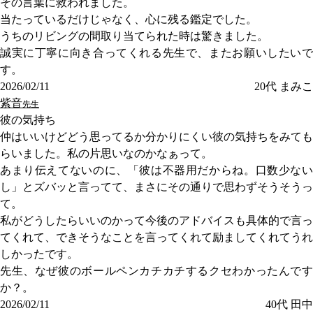
その言葉に救われました。
当たっているだけじゃなく、心に残る鑑定でした。
うちのリビングの間取り当てられた時は驚きました。
誠実に丁寧に向き合ってくれる先生で、またお願いしたいで
す。
2026/02/11
20代
まみこ
紫音
先生
彼の気持ち
仲はいいけどどう思ってるか分かりにくい彼の気持ちをみても
らいました。私の片思いなのかなぁって。
あまり伝えてないのに、「彼は不器用だからね。口数少ない
し」とズバッと言ってて、まさにその通りで思わずそうそうっ
て。
私がどうしたらいいのかって今後のアドバイスも具体的で言っ
てくれて、できそうなことを言ってくれて励ましてくれてうれ
しかったです。
先生、なぜ彼のボールペンカチカチするクセわかったんです
か？。
2026/02/11
40代
田中