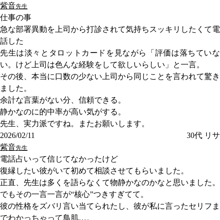
紫音
先生
仕事の事
急な部署異動を上司から打診されて気持ちスッキリしたくて電
話した
先生は淡々とタロットカードを見ながら「評価は落ちていな
い。けど上司は色んな経験をして欲しいらしい」と一言。
その後、本当に口数の少ない上司から同じことを言われて驚き
ました。
余計な言葉がない分、信頼できる。
静かなのに的中率が高い気がする。
先生、実力派ですね。またお願いします。
2026/02/11
30代
リサ
紫音
先生
電話占いって信じてなかったけど
復縁したい彼がいて初めて相談させてもらいました。
正直、先生は多くを語らなくて物静かなのかなと思いました。
でもその一言一言が“核心”つきすぎてて。
彼の性格をズバリ言い当てられたし、彼が私に言ったセリフま
でわかっちゃって鳥肌…。