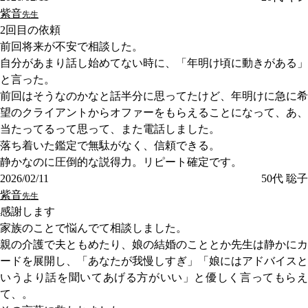
紫音
先生
2回目の依頼
前回将来が不安で相談した。
自分があまり話し始めてない時に、「年明け頃に動きがある」
と言った。
前回はそうなのかなと話半分に思ってたけど、年明けに急に希
望のクライアントからオファーをもらえることになって、あ、
当たってるって思って、また電話しました。
落ち着いた鑑定で無駄がなく、信頼できる。
静かなのに圧倒的な説得力。リピート確定です。
2026/02/11
50代
聡子
紫音
先生
感謝します
家族のことで悩んでて相談しました。
親の介護で夫ともめたり、娘の結婚のこととか先生は静かにカ
ードを展開し、「あなたが我慢しすぎ」「娘にはアドバイスと
いうより話を聞いてあげる方がいい」と優しく言ってもらえ
て、。