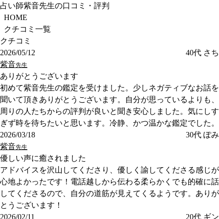
占い師紫音先生の口コミ・評判
HOME
クチコミ一覧
クチコミ
2026/05/12
40代
さち
紫音
先生
ありがとうございます
初めて紫音先生の鑑定を受けました。少しネガティブなお話を
聞いて頂きありがとうございます。自分が思っているよりも、
周りの人たちからの評判が良いと聞き安心しました。気にしす
ぎず時を待ちたいと思います。冷静、かつ温かな鑑定でした。
2026/03/18
30代
ぽみ
紫音
先生
優しい声に癒されました
アドバイスを沢山してくださり、優しく諭してくださる感じが
心地よかったです！電話越しから伝わる柔らかくでも的確に話
してくださるので、自分の道筋が見えてくるようです。ありが
とうございます！
2026/02/11
20代
ギン