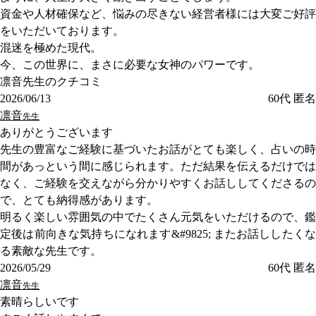
資金や人材確保など、悩みの尽きない経営者様には大変ご好評
をいただいております。
混迷を極めた現代。
今、この世界に、まさに必要な女神のパワーです。
凛音先生のクチコミ
2026/06/13
60代
匿名
凛音
先生
ありがとうございます
先生の豊富なご経験に基づいたお話がとても楽しく、占いの時
間があっという間に感じられます。ただ結果を伝えるだけでは
なく、ご経験を交えながら分かりやすくお話ししてくださるの
で、とても納得感があります。
明るく楽しい雰囲気の中でたくさん元気をいただけるので、鑑
定後は前向きな気持ちになれます&#9825; またお話ししたくな
る素敵な先生です。
2026/05/29
60代
匿名
凛音
先生
素晴らしいです