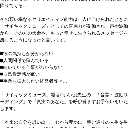
降りてくる…
その類い稀なるクリエイティブ能力は、人に向けられたときに
「サイキックミューズ」としての直感力が発動され、声や波動
から、その方の天命や、もっと幸せに生きられるメッセージを
感じるようになったと言います。
◼️彼の気持ちが分からない
◼️人間関係で悩んでいる
◼️向いている仕事がわからない
◼️自己肯定感が低い
◼️事業を拡大したい経営者等々…
「サイキックミューズ」凛音(りんね)先生の、「音霊・波動リ
ーディング」で「真実のあなた」を呼び覚ますお手伝いをいた
します。
「本来の自分を思い出し、心から豊かに、望む通りの人生を生