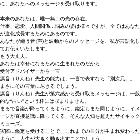
に、あなたへのメッセージを受け取ります。
本来のあなたは、唯一無二の光の存在。
仕事、恋愛、人間関係…悩みの姿は様々ですが、全てはあなた
が進化成長するためにあるのです。
あなたが纏う音(声)と波動からのメッセージを、私が言語化し
てお伝えいたします。
もう大丈夫。
あなたは幸せになるために生まれたのだから…
受付アドバイザーから一言
凛音（りんね）先生の能力は、一言で表すなら「別次元」。
まさにその言葉に尽きるでしょう。
凛音（りんね）先生が第六感から受け取るメッセージは、一般
的な“占い”という枠には収まりません。
まるで音楽が降ってくるように、鑑定もまた同じように、イメ
ージが直接意識に降ってくる、そんな人知を超えたサイキック
ミューズ。
実際に鑑定を受けることで、これまでの自分が生まれ変わった
ように、人生が大きく動き出すことでしょう。