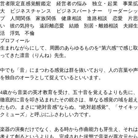
営者限定直感覚醒鑑定 経営者の悩み 独立・起業 事業拡
大 ビジネスチャンス ビジネスパートナー リーダーシッ
プ 人間関係 家族関係 健康相談 進路相談 恋愛 片思
い 彼の気持ち 遠距離恋愛 結婚 別居・離婚相談 夫婦生
活 浮気 不倫
プロフィール
生まれながらにして、周囲のあらゆるものを“第六感”で感じ取
ってきた凛音（りんね）先生。
中でも「音」にまつわる感覚は群を抜いており、人の言葉や声
を独自のオーラとして捉えているといいます。
4歳から音楽の英才教育を受け、五十音を覚えるよりも先に、
徹底的に音を叩き込まれたその鋭さは、単なる感覚の域を超え
たもの。まさに“絶対音感”ならぬ、“絶対超感覚”、「サイキッ
クミューズ」と呼ぶにふさわしい力です。
楽器の演奏だけでなく、ある時から作曲能力も芽生え、それは
考えて創るというよりも、完成された状態で音楽が異次元から