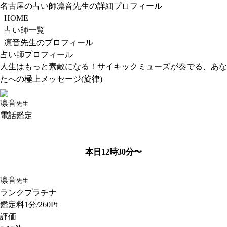
名古屋の占い師凛音先生の詳細プロフィール
HOME
占い師一覧
凛音先生のプロフィール
占い師プロフィール
人生はもっと素敵になる！サイキックミューズが奏でる、あな
たへの極上メッセージ(旋律)
凛音
先生
電話鑑定
本日12時30分〜
凛音
先生
ランク
プラチナ
鑑定料
1分/260Pt
評価