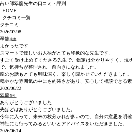
占い師翠龍先生の口コミ・評判
HOME
クチコミ一覧
クチコミ
2026/07/08
翠龍
先生
よかったです
スマートで優しいお人柄がとても印象的な先生です。
すごく受け止めてくたさる先生で、鑑定は分かりやすく、現
で、気持ちが整理され、前向きになれました。
龍のお話もとても興味深く、楽しく聞かせていただきました。
穏やかな雰囲気の中にも的確さがあり、安心して相談できる素
2026/06/22
翠龍
先生
ありがとうございました
先ほどはありがとうございました。
今年に入って、未来の枝分かれが多いので、自分の意思を明確
神社にも行ってみるといいとアドバイスをいただきました。
2026/06/14