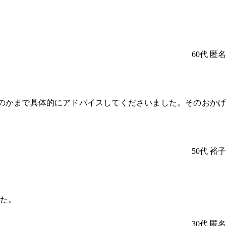
60代
匿名
のかまで具体的にアドバイスしてくださいました。そのおかげ
50代
裕子
た。
30代
匿名