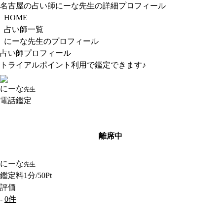
名古屋の占い師にーな先生の詳細プロフィール
HOME
占い師一覧
にーな先生のプロフィール
占い師プロフィール
トライアルポイント利用で鑑定できます♪
にーな
先生
電話鑑定
離席中
にーな
先生
鑑定料
1分/50Pt
評価
-
0件