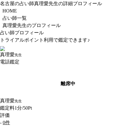
名古屋の占い師真理愛先生の詳細プロフィール
HOME
占い師一覧
真理愛先生のプロフィール
占い師プロフィール
トライアルポイント利用で鑑定できます♪
真理愛
先生
電話鑑定
離席中
真理愛
先生
鑑定料
1分/50Pt
評価
-
0件